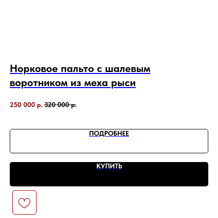
Норковое пальто с шалевым
Ш
воротником из меха рыси
а
н
250 000
р.
320 000
р.
63
ПОДРОБНЕЕ
КУПИТЬ