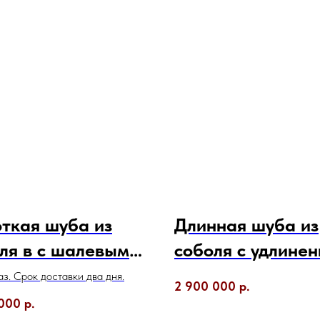
ткая шуба из
Длинная шуба из
ля в с шалевым
соболя с удлине
тником
шалькой
з. Срок доставки два дня.
2 900 000
р.
 000
р.