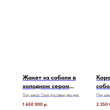
Жакет из соболя в
Коро
холодном сером
собо
оттенке с английским
воро
Под заказ. Срок доставки два дня.
Под зака
воротником
1 650 000
р.
2 350