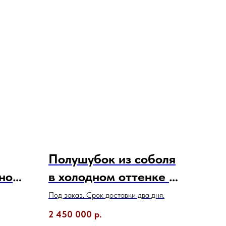
Полушубок из соболя
нной
в холодном оттенке с
V-образным воротом
Под заказ. Срок доставки два дня.
2 450 000
р.