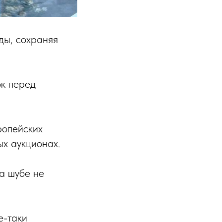
оды, сохраняя
ок перед
ропейских
ых аукционах.
а шубе не
е-таки