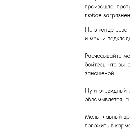
произошло, прот
любое загрязнен
Но в конце сезо
и мех, и подкладк
Расчесывайте мех
бойтесь, что выч
заношеной.
Ну и очевидный с
обламывается, а
Моль главный вр
положить в карм