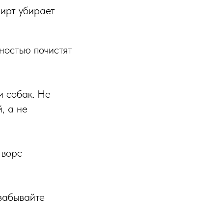
пирт убирает
лностью почистят
и собак. Не
, а не
 ворс
 забывайте