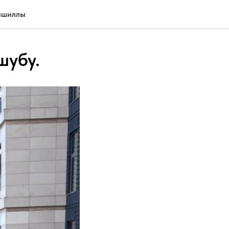
иншиллы
шубу.