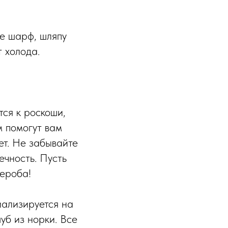
е шарф, шляпу
т холода.
тся к роскоши,
м помогут вам
ет. Не забывайте
ечность. Пусть
ероба!
иализируется на
уб из норки. Все