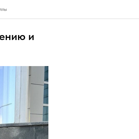
иллы
шению и