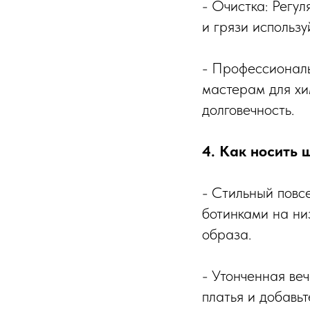
- Очистка: Регу
и грязи использ
- Профессиональ
мастерам для хи
долговечность.
4. Как носить 
- Стильный повс
ботинками на ни
образа.
- Утонченная ве
платья и добавь