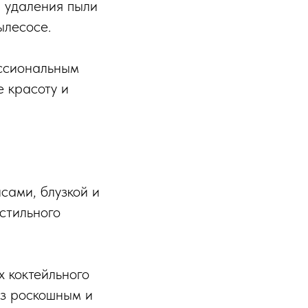
я удаления пыли
ылесосе.
ессиональным
е красоту и
сами, блузкой и
стильного
х коктейльного
аз роскошным и