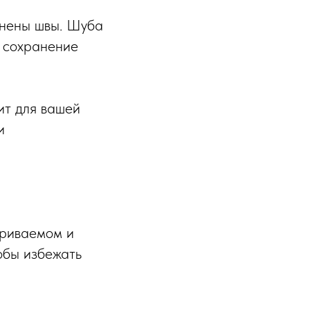
олнены швы. Шуба
и сохранение
ит для вашей
и
триваемом и
обы избежать