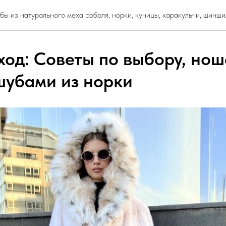
ы из натурального меха соболя, норки, куницы, каракульчи, шинш
уход: Советы по выбору, но
 шубами из норки