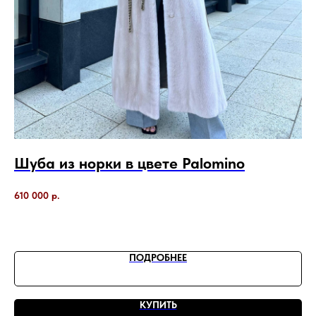
ым
Шуба из норки в цвете Palomino
К
M
610 000
р.
Под
22
ПОДРОБНЕЕ
КУПИТЬ