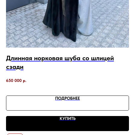
Длинная норковая шуба со шлицей
К
сзади
ц
Под
650 000
р.
22
ПОДРОБНЕЕ
КУПИТЬ