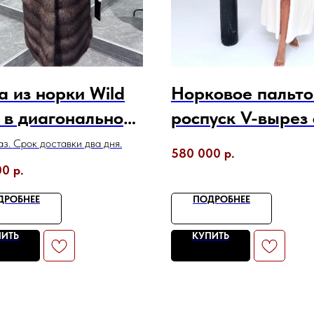
 из норки Wild
Норковое пальто
 в диагональной
роспуск V-вырез 
ладке шкурок
меховым поясом
з. Срок доставки два дня.
580 000
р.
00
р.
ДРОБНЕЕ
ПОДРОБНЕЕ
ПИТЬ
КУПИТЬ