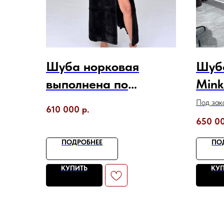
Шуба норковая
Шуба
выполнена по
Mink
технологии пластины
раск
Под зака
610 000
р.
с воротником шалька
650 0
ПОДРОБНЕЕ
ПО
КУПИТЬ
КУ