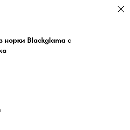
з норки Blackglama с
ка
a