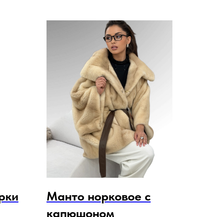
рки
Манто норковое с
капюшоном