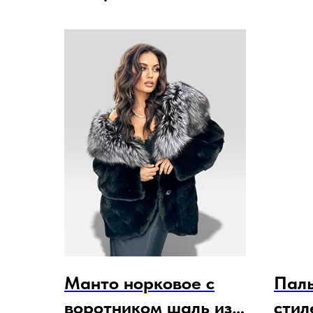
Манто норковое с
Паль
воротником шаль из
стил