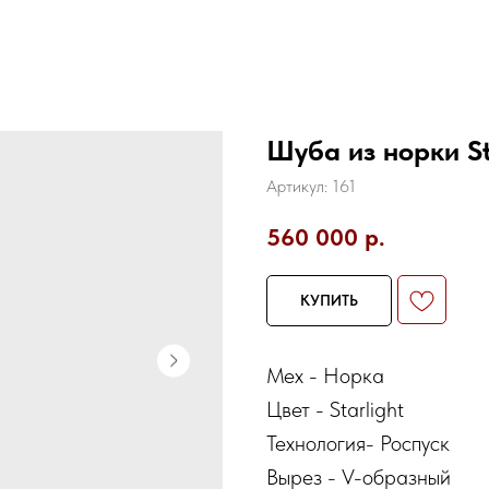
Шуба из норки St
Артикул:
161
560 000
р.
КУПИТЬ
Мех - Норка
Цвет - Starlight
Технология- Роспуск
Вырез - V-образный