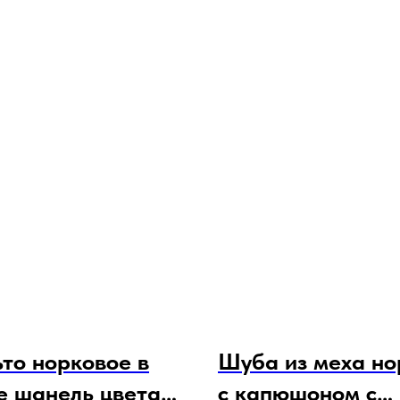
то норковое в
Шуба из меха но
е шанель цвета
с капюшоном с