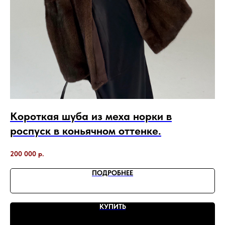
Короткая шуба из меха норки в
К
роспуск в коньячном оттенке.
р
200 000
р.
48
ПОДРОБНЕЕ
КУПИТЬ