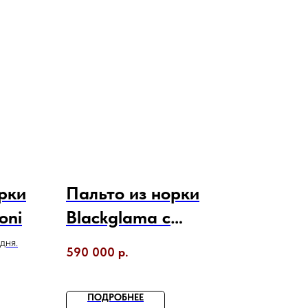
рки
Пальто из норки
oni
Blackglama с
английским
дня.
590 000
р.
воротником
выполнено в роспуск
ПОДРОБНЕЕ