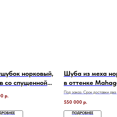
шубок норковый,
Шуба из меха но
в со спущенной
в оттенке Mahag
мой, с
Под заказ. Срок доставки два 
00
р.
ийским
550 000
р.
тником
ДРОБНЕЕ
ПОДРОБНЕЕ