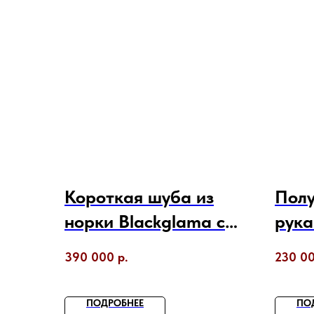
Короткая шуба из
Полу
норки Blackglama с
рука
воротником стойка
прой
390 000
р.
230 0
англ
воро
ПОДРОБНЕЕ
ПО