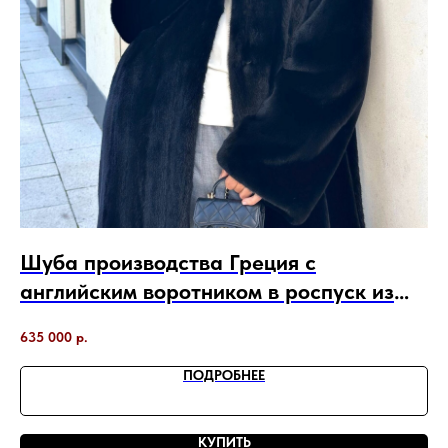
Шуба производства Греция с
П
английским воротником в роспуск из
б
норки Blackglama
635 000
р.
10
ПОДРОБНЕЕ
КУПИТЬ