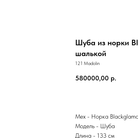
Шуба из норки Bl
шалькой
121 Madolin
580000,00
р.
КУПИТЬ
Мех - Норка Blackglam
Модель - Шуба
Длина - 133 см