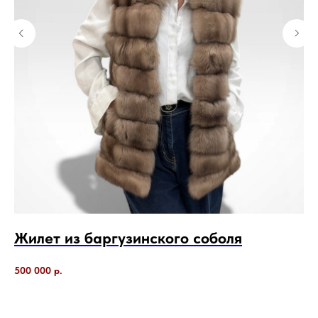
ом
Жилет из баргузинского соболя
Ш
B
500 000
р.
Под
2 