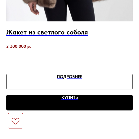
Жакет из светлого соболя
П
р
2 300 000
р.
По
1 7
ПОДРОБНЕЕ
КУПИТЬ