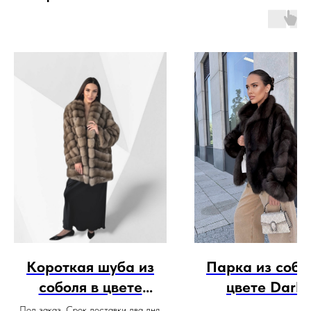
Короткая шуба из
Парка из собо
соболя в цвете
цвете Dark 
Lavander
воротником ст
Под заказ. Срок доставки два дня.