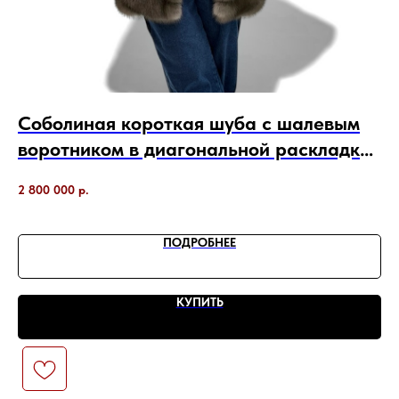
Соболиная короткая шуба с шалевым
Ш
воротником в диагональной раскладке
Под
шкурок
55
2 800 000
р.
ПОДРОБНЕЕ
КУПИТЬ