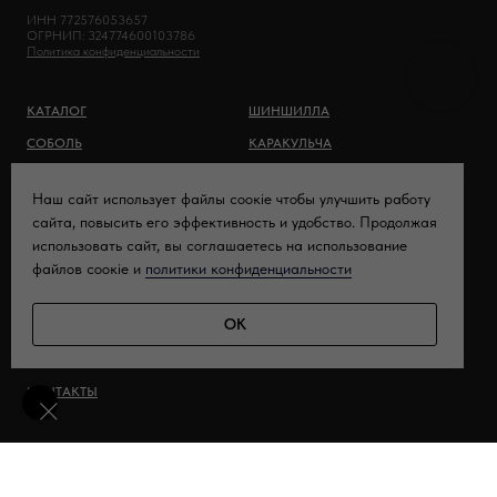
ИНН 772576053657
ОГРНИП: 324774600103786
Политика конфиденциальности
КАТАЛОГ
ШИНШИЛЛА
СОБОЛЬ
КАРАКУЛЬЧА
НОРКА
ПАЛЬТО, ПАРКА
Наш сайт использует файлы соокіе чтобы улучшить работу
СКИДКИ
РЫСЬ
сайта, повысить его эффективность и удобство. Продолжая
использовать сайт, вы соглашаетесь на использование
файлов соoкіе и
политики конфиденциальности
КУНИЦА
ОК
ЖИЛЕТЫ
F.A.Q.
КОНТАКТЫ