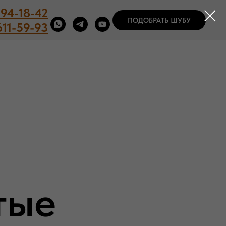
194-18-42
ПОДОБРАТЬ ШУБУ
611-59-93
тые