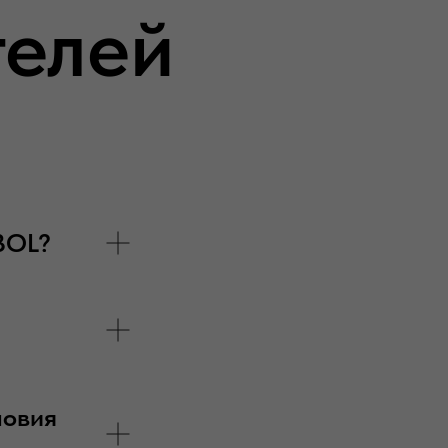
телей
BOL?
ловия