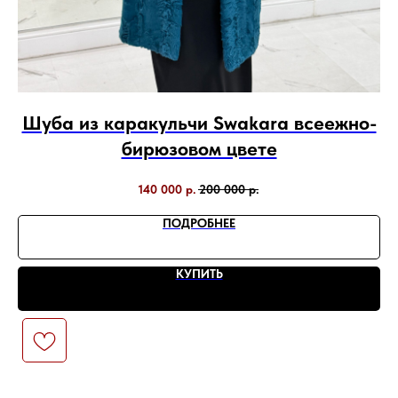
е
Шуба из каракульчи Swakara всеежно-
С
бирюзовом цвете
140 000
р.
200 000
р.
ПОДРОБНЕЕ
КУПИТЬ