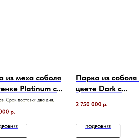
 из меха соболя
Парка из соболя
тенке Platinum с
цвете Dark с
ийским
воротником стой
з. Срок доставки два дня.
2 750 000
р.
тником
 000
р.
ДРОБНЕЕ
ПОДРОБНЕЕ