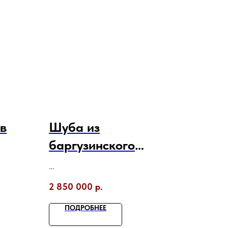
 в
Шуба из
баргузинского
ка
соболя.
2 850 000
р.
ПОДРОБНЕЕ