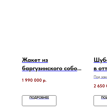
Жакет из
Шуба
баргузинского соболя
в от
в цвете Silvery
англ
Под зака
1 990 000
р.
воро
2 650
ПОДРОБНЕЕ
ПО